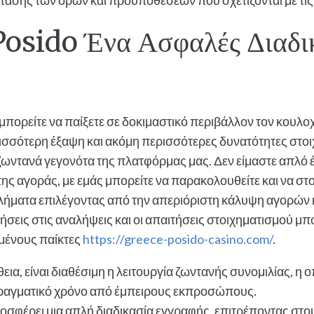
τασης των όρων και προϋποθέσεων που σχετίζονται με τι
 Posido Ένα Ασφαλές Διαδι
μπορείτε να παίξετε σε δοκιμαστικό περιβάλλον τον κουλοχ
ισσότερη έξαψη και ακόμη περισσότερες δυνατότητες στοι
 ζωντανά γεγονότα της πλατφόρμας μας. Δεν είμαστε απλό 
της αγοράς, με εμάς μπορείτε να παρακολουθείτε και να στ
ήματα επιλέγοντας από την απεριόριστη κάλυψη αγορών 
σεις στις αναλήψεις και οι απαιτήσεις στοιχηματισμού μπ
μένους παίκτες
https://greece-posido-casino.com/
.
εια, είναι διαθέσιμη η λειτουργία ζωντανής συνομιλίας, η 
ραγματικό χρόνο από έμπειρους εκπροσώπους.
οσφέρει μια απλή διαδικασία εγγραφής, επιτρέποντας στου