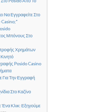
Στο Posido Από Το
ζει Να Εγγραφείτε Στο
 Casino;”
osido
ος Μπόνους Στο
στροφής Χρημάτων
ο Κινητό
γραφής Posido Casino
χήματα
τε Για Την Εγγραφή
νίδια Στο Καζίνο
 Ένα Κλικ: Εξηγούμε