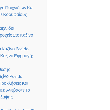
γή Παιχνιδιών Και
Με Κορυφαίους
αιχνίδια
ροχείς Στο Καζίνο
ο Καζίνο Posido
o Καζίνο Εφρμογή;
θεσης
ζίνο Posido
Προκλήσεις Και
ies: Ανεβάστε Το
Έξαψης