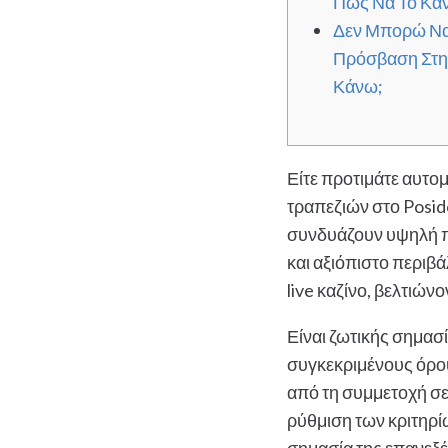
Πως Να Το Κάν
Δεν Μπορώ Ν
Πρόσβαση Στη 
Κάνω;
Είτε προτιμάτε αυτομ
τραπεζιών στο Posid
συνδυάζουν υψηλή πο
και αξιόπιστο περιβά
live καζίνο, βελτιών
Είναι ζωτικής σημασί
συγκεκριμένους όρους
από τη συμμετοχή σ
ρύθμιση των κριτηρί