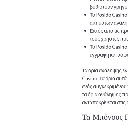
βυθιστούν γρήγο
Το Posido Casino
αιτημάτων ανάληψ
Εκτός από τις πρ
τους χρήστες που
Το Posido Casino
εγγραφή και ασφα
Τα όρια ανάληψης εν
Casino. Τα όρια αυτ
ενός συγκεκριμένου 
τα όρια ανάληψης που
ανταποκρίνεται στις 
Τα Μπόνους Π