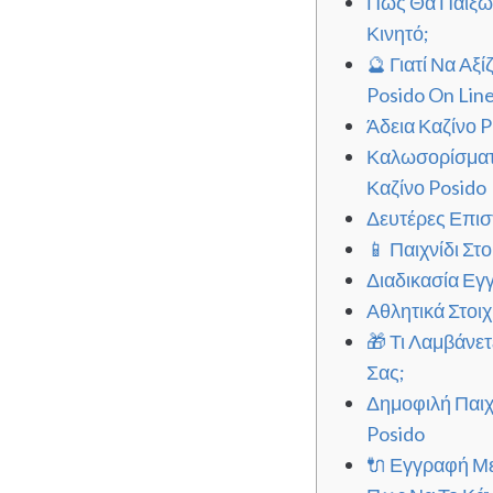
Πώς Θα Παίξω 
Κινητό;
🔮 Γιατί Να Αξί
Posido On Line
Άδεια Καζίνο P
Καλωσορίσματ
Καζίνο Posido
Δευτέρες Επι
📱 Παιχνίδι Στ
Διαδικασία Εγ
Αθλητικά Στοι
🎁 Τι Λαμβάνε
Σας;
Δημοφιλή Παιχ
Posido
🔌 Εγγραφή Με