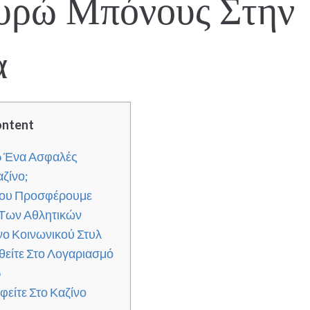
υρώ Μπόνους Στην
α
ntent
do Ένα Ασφαλές
ζίνο;
ου Προσφέρουμε
 Των Αθλητικών
νο Κοινωνικού Στυλ
είτε Στο Λογαριασμό
o
είτε Στο Καζίνο