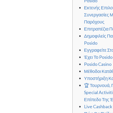
Posido
Εκτενής Επιλο
Συνεργασίες 
Παρόχους
Επιτραπέζια Π
Δημοφιλείς Πα
Posido
Εγγραφείτε Στ
Έχει Το Posid
Posido Casino
Μέθοδοι Κατά
Υποστήριξη Κα
🏆 Τουρνουά, 
Special Activit
Επίπεδο Της 
Live Cashback