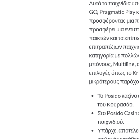
Αυτά τα παιχνίδια υ
GO, Pragmatic Play κ
προσφέροντας μια πο
προσφέρει μια εντυπ
παικτών και τα επίπ
επιτραπέζιων παιχνιδ
κατηγορία με πολλών
μπόνους, Multiline, 
επιλογές όπως το Kr
μικρότερους παρόχου
Το Posido καζίνο 
του Κουρασάο.
Στο Posido Casino
παιχνιδιού.
Υπάρχει αποτελεσ