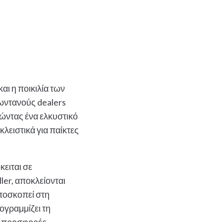
αι η ποικιλία των
ζωντανούς dealers
ώντας ένα ελκυστικό
κλειστικά για παίκτες
κειται σε
ler, αποκλείονται
ποσκοπεί στη
ογραμμίζει τη