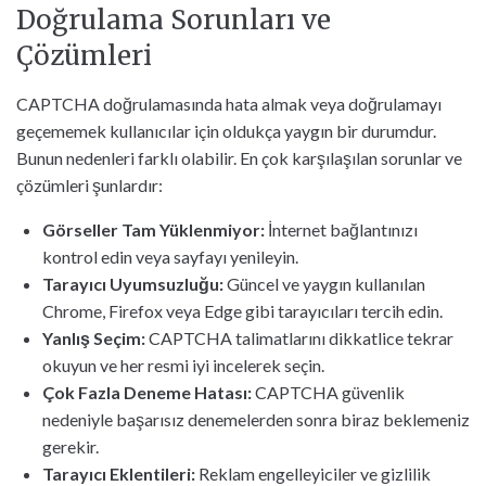
Doğrulama Sorunları ve
Çözümleri
CAPTCHA doğrulamasında hata almak veya doğrulamayı
geçememek kullanıcılar için oldukça yaygın bir durumdur.
Bunun nedenleri farklı olabilir. En çok karşılaşılan sorunlar ve
çözümleri şunlardır:
Görseller Tam Yüklenmiyor:
İnternet bağlantınızı
kontrol edin veya sayfayı yenileyin.
Tarayıcı Uyumsuzluğu:
Güncel ve yaygın kullanılan
Chrome, Firefox veya Edge gibi tarayıcıları tercih edin.
Yanlış Seçim:
CAPTCHA talimatlarını dikkatlice tekrar
okuyun ve her resmi iyi incelerek seçin.
Çok Fazla Deneme Hatası:
CAPTCHA güvenlik
nedeniyle başarısız denemelerden sonra biraz beklemeniz
gerekir.
Tarayıcı Eklentileri:
Reklam engelleyiciler ve gizlilik