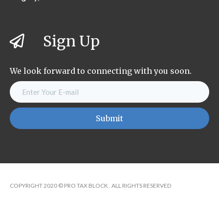
Sign Up
We look forward to connecting with you soon.
Submit
COPYRIGHT 2020 © PRO TAX BLOCK . ALL RIGHTS RESERVED