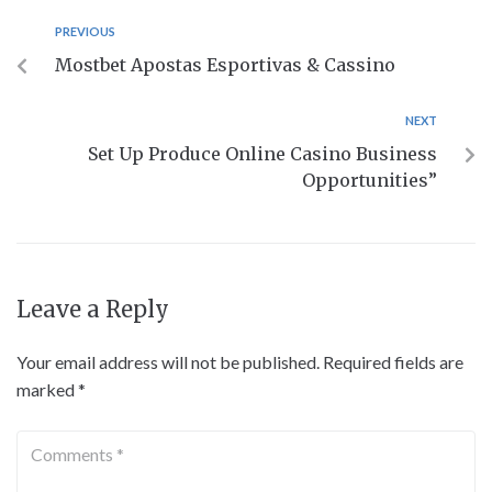
PREVIOUS
Mostbet Apostas Esportivas & Cassino
NEXT
Set Up Produce Online Casino Business
Opportunities”
Leave a Reply
Your email address will not be published.
Required fields are
marked
*