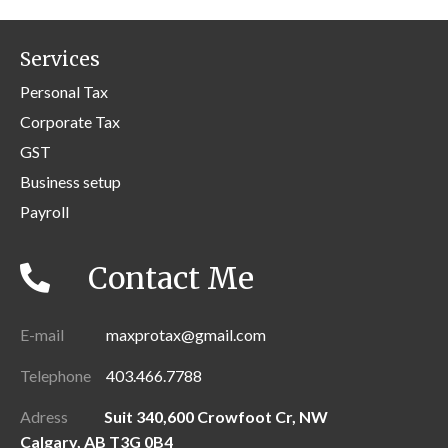
Services
Personal Tax
Corporate Tax
GST
Business setup
Payroll
Contact Me
E-mail
maxprotax@gmail.com
Telephone
403.466.7788
Adress
Suit 340,600 Crowfoot Cr, NW
Calgary, AB T3G 0B4