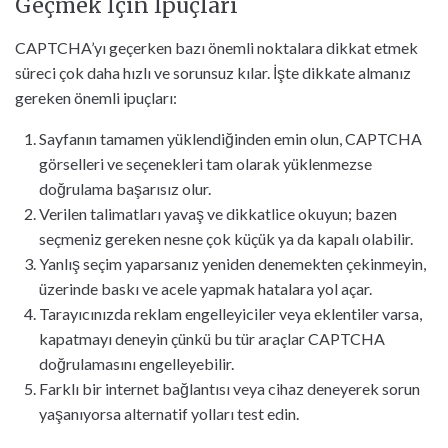
Geçmek İçin İpuçları
CAPTCHA’yı geçerken bazı önemli noktalara dikkat etmek
süreci çok daha hızlı ve sorunsuz kılar. İşte dikkate almanız
gereken önemli ipuçları:
Sayfanın tamamen yüklendiğinden emin olun, CAPTCHA
görselleri ve seçenekleri tam olarak yüklenmezse
doğrulama başarısız olur.
Verilen talimatları yavaş ve dikkatlice okuyun; bazen
seçmeniz gereken nesne çok küçük ya da kapalı olabilir.
Yanlış seçim yaparsanız yeniden denemekten çekinmeyin,
üzerinde baskı ve acele yapmak hatalara yol açar.
Tarayıcınızda reklam engelleyiciler veya eklentiler varsa,
kapatmayı deneyin çünkü bu tür araçlar CAPTCHA
doğrulamasını engelleyebilir.
Farklı bir internet bağlantısı veya cihaz deneyerek sorun
yaşanıyorsa alternatif yolları test edin.