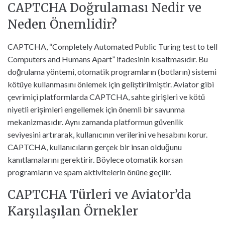
CAPTCHA Doğrulaması Nedir ve
Neden Önemlidir?
CAPTCHA, “Completely Automated Public Turing test to tell
Computers and Humans Apart” ifadesinin kısaltmasıdır. Bu
doğrulama yöntemi, otomatik programların (botların) sistemi
kötüye kullanmasını önlemek için geliştirilmiştir. Aviator gibi
çevrimiçi platformlarda CAPTCHA, sahte girişleri ve kötü
niyetli erişimleri engellemek için önemli bir savunma
mekanizmasıdır. Aynı zamanda platformun güvenlik
seviyesini artırarak, kullanıcının verilerini ve hesabını korur.
CAPTCHA, kullanıcıların gerçek bir insan olduğunu
kanıtlamalarını gerektirir. Böylece otomatik korsan
programların ve spam aktivitelerin önüne geçilir.
CAPTCHA Türleri ve Aviator’da
Karşılaşılan Örnekler