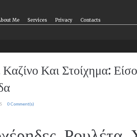
About Me
Services
Privacy
Contacts
Καζίνο Και Στοίχημα: Είσο
δα
25
0 Comment(s)
χέρηδες, Ρουλέτα, 