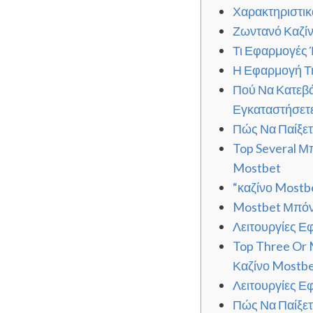
Χαρακτηριστι
Ζωντανό Καζί
Τι Εφαρμογές 
Η Εφαρμογή Τ
Πού Να Κατεβά
Εγκαταστήσετ
Πώς Να Παίξετ
Top Several Μ
Mostbet
“καζίνο Mostb
Mostbet Μπό
Λειτουργίες 
Top Three Or
Καζίνο Mostb
Λειτουργίες 
Πώς Να Παίξετ