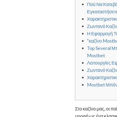
Πού Να Κατεβά
Εγκαταστήσετ
Χαρακτηριστι
Ζωντανό Καζί
Η Εφαρμογή Τ
“καζίνο Mostb
Top Several Μ
Mostbet
Λειτουργίες 
Ζωντανό Καζί
Χαρακτηριστι
Mostbet Μπό
Στο καζίνο μας, οι 
μορφή ως ένα κλασικ