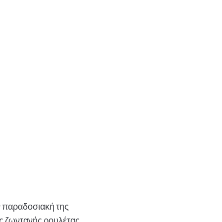
ην παραδοσιακή της
ης ζωντανής ρουλέτας