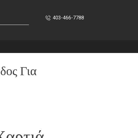
403-466-7788
δος Για
Χαρτιά