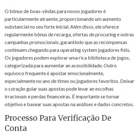
O bônus de boas-vindas para novos jogadores é
particularmente atraente, proporcionando um aumento
substancial no seu forte inicial. Além disso, ele oferece
regularmente bônus de recarga, ofertas de procuring e outras
campanhas promocionais, garantindo que as recompensas
continuem chegando para operating system jogadores fiéis.
Os jogadores podem explorar uma rica biblioteca de jogos,
categorizada para aumentar an acessibilidade. Outro
equívoco frequente é apostar emocionalmente,
especialmente no ano de times ou jogadores favoritos. Deixar
o coração guiar suas apostas pode levar an escolhas
irracionais e perdas financeiras. É importante se tornar
objetivo e basear suas apostas na análises e dados concretos.
Processo Para Verificação De
Conta