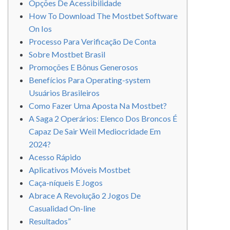
Opções De Acessibilidade
How To Download The Mostbet Software
On Ios
Processo Para Verificação De Conta
Sobre Mostbet Brasil
Promoções E Bônus Generosos
Benefícios Para Operating-system
Usuários Brasileiros
Como Fazer Uma Aposta Na Mostbet?
A Saga 2 Operários: Elenco Dos Broncos É
Capaz De Sair Weil Mediocridade Em
2024?
Acesso Rápido
Aplicativos Móveis Mostbet
Caça-níqueis E Jogos
Abrace A Revolução 2 Jogos De
Casualidad On-line
Resultados”