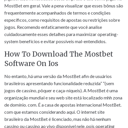
MostBet em geral. Vale a pena visualizar que esses bônus são
frequentemente acompanhados de termos e condições
específicos, como requisitos de apostas ou restrições sobre
jogos. Recomendo enfaticamente que você analise
cuidadosamente esses detalhes para maximizar operating-
system benefícios e evitar possíveis mal-entendidos.
How To Download The Mostbet
Software On Ios
No entanto, há uma versão da MostBet afin de usuários
brasileiros apresentando funcionalidade reduzida” “(sem
jogos de cassino, pôquer e caça-níqueis). A MostBet é uma
organização mundial e seu web site está localizado mhh zona
de domínio. com. É a casa de apostas internacional MostBet.
com que estamos considerando aqui. O internet site
brasileiro da MostBet é licenciado, mas não há nenhum
cassino ou cassino ao vivo disponível nele, pois operating