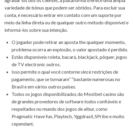
agradar los dos os clientes, a plataforma oferece uma ampla
variedade de bônus que podem ser obtidos. Para excluir sua
conta, é necessário entrar em contato com um suporte por
meio da linha direta ou de qualquer outro método disponível e
informá-los sobre sua intenção.
O jogador pode retirar an aposta the qualquer momento,
problema ocorra an explosão, o valor apostado é perdido.
Estão disponíveis roleta, bacará, blackjack, pôquer, jogos
de TV electronic outros.
Isso permite o qual você contorne since restrições de
pagamento, que se tornaram” “bastante numerosas no
Brasil e em vários outros países.
Todos os jogos disponibilizados do Mostbet casino são
de grandes provedores de software todos confiáveis e
respeitados no mundo dos jogos de albur, como
Pragmatic Have fun, Playtech, Yggdrasil, SPribe e muito
cependant.