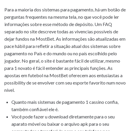
Para a maioria dos sistemas para pagamento, há um botão de
perguntas frequentes na mesma tela, no que você pode ler
informações sobre esse método de depósito. Um FAQ
separado no site descreve todas as vivencias possíveis de
dejar fundos na MostBet. As informações são atualizadas em
pace hábil para refletir a situação atual dos sistemas sobre
pagamento no País e do mundo ou no país escolhido pelo
jogador. No geral, o site é bastante fácil de utilizar, mesmo
para 1 novato é fácil entender as principais funções. As
apostas em futebol na MostBet oferecem aos entusiastas a
possibility de se envolver com seu esporte favorito num novo
nível.
Quanto mais sistemas de pagamento 1 cassino confia,
também confiável ele é.
Você pode fazer u download diretamente para o seu
aparato móvel ou baixar o arquivo apk para o seu