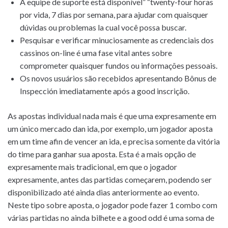
A equipe de suporte está disponível” “twenty-four horas
por vida, 7 dias por semana, para ajudar com quaisquer
dúvidas ou problemas la cual você possa buscar.
Pesquisar e verificar minuciosamente as credenciais dos
cassinos on-line é uma fase vital antes sobre
comprometer quaisquer fundos ou informações pessoais.
Os novos usuários são recebidos apresentando Bônus de
Inspección imediatamente após a good inscrição.
As apostas individual nada mais é que uma expresamente em
um único mercado dan ida, por exemplo, um jogador aposta
em um time afin de vencer an ida, e precisa somente da vitória
do time para ganhar sua aposta. Esta é a mais opção de
expresamente mais tradicional, em que o jogador
expresamente, antes das partidas começarem, podendo ser
disponibilizado até ainda dias anteriormente ao evento.
Neste tipo sobre aposta, o jogador pode fazer 1 combo com
várias partidas no ainda bilhete e a good odd é uma soma de