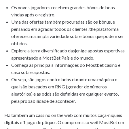
Os novos jogadores recebem grandes bônus de boas-
vindas após o registro.
Uma das ofertas também procuradas são os bônus, e
pensando em agradar todos os clientes, the plataforma
oferece uma ampla variedade sobre bônus que podem ser
obtidos.
Explore a terra diversificado dasjenige apostas esportivas
apresentando a MostBet País e do mundo.
Conheça as principais informações do Mostbet casino e
casa sobre apostas.
Ou seja, são jogos controlados durante uma máquina o
qual são baseados em RNG (gerador de números
aleatórios) e as odds são definidas em qualquer evento,
pela probabilidade de acontecer.
Há também um cassino on the web com muitos caça-níqueis
digitais e 1 jogo de pôquer. O compromisso weil MostBet em