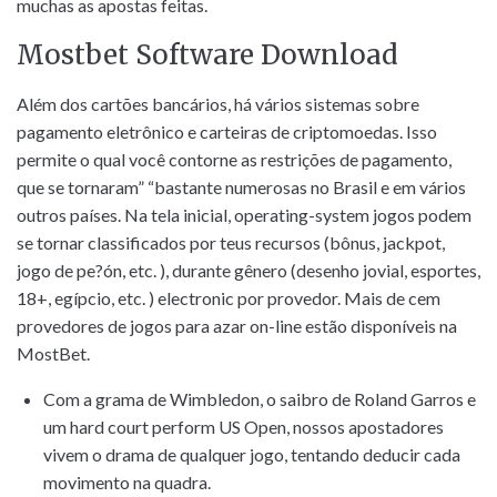
muchas as apostas feitas.
Mostbet Software Download
Além dos cartões bancários, há vários sistemas sobre
pagamento eletrônico e carteiras de criptomoedas. Isso
permite o qual você contorne as restrições de pagamento,
que se tornaram” “bastante numerosas no Brasil e em vários
outros países. Na tela inicial, operating-system jogos podem
se tornar classificados por teus recursos (bônus, jackpot,
jogo de pe?ón, etc. ), durante gênero (desenho jovial, esportes,
18+, egípcio, etc. ) electronic por provedor. Mais de cem
provedores de jogos para azar on-line estão disponíveis na
MostBet.
Com a grama de Wimbledon, o saibro de Roland Garros e
um hard court perform US Open, nossos apostadores
vivem o drama de qualquer jogo, tentando deducir cada
movimento na quadra.