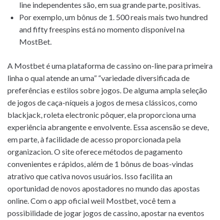
line independentes são, em sua grande parte, positivas.
Por exemplo, um bônus de 1. 500 reais mais two hundred
and fifty freespins está no momento disponível na
MostBet.
A Mostbet é uma plataforma de cassino on-line para primeira
linha o qual atende an uma” “variedade diversificada de
preferências e estilos sobre jogos. De alguma ampla seleção
de jogos de caça-níqueis a jogos de mesa clássicos, como
blackjack, roleta electronic pôquer, ela proporciona uma
experiência abrangente e envolvente. Essa ascensão se deve,
em parte, à facilidade de acesso proporcionada pela
organizacion. O site oferece métodos de pagamento
convenientes e rápidos, além de 1 bônus de boas-vindas
atrativo que cativa novos usuários. Isso facilita an
oportunidad de novos apostadores no mundo das apostas
online. Com o app oficial weil Mostbet, você tem a
possibilidade de jogar jogos de cassino, apostar na eventos