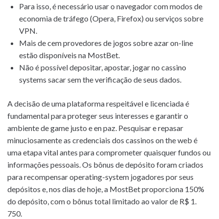
Para isso, é necessário usar o navegador com modos de
economia de tráfego (Opera, Firefox) ou serviços sobre
VPN.
Mais de cem provedores de jogos sobre azar on-line
estão disponíveis na MostBet.
Não é possível depositar, apostar, jogar no cassino
systems sacar sem the verificação de seus dados.
A decisão de uma plataforma respeitável e licenciada é
fundamental para proteger seus interesses e garantir o
ambiente de game justo e en paz. Pesquisar e repasar
minuciosamente as credenciais dos cassinos on the web é
uma etapa vital antes para comprometer quaisquer fundos ou
informações pessoais. Os bônus de depósito foram criados
para recompensar operating-system jogadores por seus
depósitos e, nos dias de hoje, a MostBet proporciona 150%
do depósito, com o bônus total limitado ao valor de R$ 1.
750.