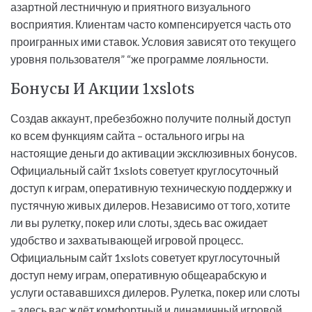
азартной лестничную и приятного визуального
восприятия. Клиентам часто компенсируется часть ото
проигранных ими ставок. Условия зависят ото текущего
уровня пользователя” “же программе лояльности.
Бонусы И Акции 1xslots
Создав аккаунт, пребезбожно получите полный доступ
ко всем функциям сайта – остального игры на
настоящие деньги до активации эксклюзивных бонусов.
Официальный сайт 1xslots советует круглосуточный
доступ к играм, оперативную техническую поддержку и
пустячную живых дилеров. Независимо от того, хотите
ли вы рулетку, покер или слоты, здесь вас ожидает
удобство и захватывающей игровой процесс.
Официальным сайт 1xslots советует круглосуточный
доступ нему играм, оперативную общеарабскую и
услуги остававшихся дилеров. Рулетка, покер или слоты
– здесь вас ждёт комфортный и динамичный игровой