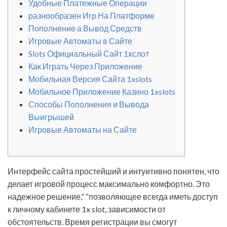
Удобные Платежные Операции
разнообразен Игр На Платформе
Пополнение а Вывод Средств
Игровые Автоматы в Сайте
Slots Официальный Сайт 1хслот
Как Играть Через Приложение
Мобильная Версия Сайта 1xslots
Мобильное Приложение Казино 1xslots
Способы Пополнения и Вывода
Выигрышей
Игровые Автоматы на Сайте
Интерфейс сайта простейший и интуитивно понятен, что
делает игровой процесс максимально комфортно. Это
надежное решение,” “позволяющее всегда иметь доступ
к личному кабинете 1x slot, зависимости от
обстоятельств. Время регистрации вы смогут