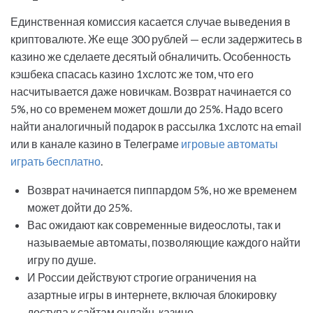
Единственная комиссия касается случае выведения в
криптовалюте. Же еще 300 рублей — если задержитесь в
казино же сделаете десятый обналичить. Особенность
кэшбека спасась казино 1хслотс же том, что его
насчитывается даже новичкам. Возврат начинается со
5%, но со временем может дошли до 25%. Надо всего
найти аналогичный подарок в рассылка 1хслотс на email
или в канале казино в Телеграме
игровые автоматы
играть бесплатно
.
Возврат начинается пиппардом 5%, но же временем
может дойти до 25%.
Вас ожидают как современные видеослоты, так и
называемые автоматы, позволяющие каждого найти
игру по душе.
И России действуют строгие ограничения на
азартные игры в интернете, включая блокировку
доступа к сайтам онлайн-казино.