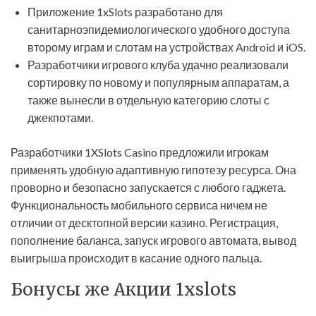
Приложение 1xSlots разработано для
санитарноэпидемиологического удобного доступа
второму играм и слотам на устройствах Android и iOS.
Разработчики игрового клуба удачно реализовали
сортировку по новому и популярным аппаратам, а
также вынесли в отдельную категорию слоты с
джекпотами.
Разработчики 1XSlots Casino предложили игрокам
применять удобную адаптивную гипотезу ресурса. Она
проворно и безопасно запускается с любого гаджета.
Функциональность мобильного сервиса ничем не
отличии от десктопной версии казино. Регистрация,
пополнение баланса, запуск игрового автомата, вывод
выигрыша происходит в касание одного пальца.
Бонусы же Акции 1xslots