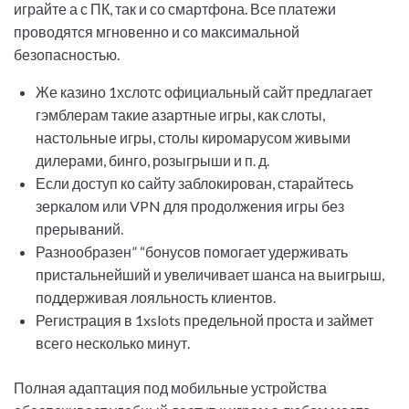
играйте а с ПК, так и со смартфона. Все платежи
проводятся мгновенно и со максимальной
безопасностью.
Же казино 1хслотс официальный сайт предлагает
гэмблерам такие азартные игры, как слоты,
настольные игры, столы киромарусом живыми
дилерами, бинго, розыгрыши и п. д.
Если доступ ко сайту заблокирован, старайтесь
зеркалом или VPN для продолжения игры без
прерываний.
Разнообразен” “бонусов помогает удерживать
пристальнейший и увеличивает шанса на выигрыш,
поддерживая лояльность клиентов.
Регистрация в 1xslots предельной проста и займет
всего несколько минут.
Полная адаптация под мобильные устройства