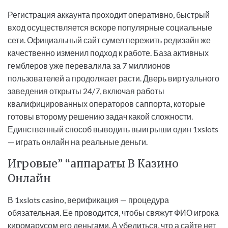
Регистрация аккаунта проходит оперативно, быстрый
вход осуществляется вскоре популярные социальные
сети. Официальный сайт сумел пережить редизайн же
качественно изменил подход к работе. База активных
гемблеров уже перевалила за 7 миллионов
пользователей а продолжает расти. Дверь виртуального
заведения открыты 24/7, включая работы
квалифицированных операторов саппорта, которые
готовы второму решению задач какой сложности.
Единственный способ выводить выигрыши один 1xslots
— играть онлайн на реальные деньги.
Игровые” “аппараты В Казино
Онлайн
В 1xslots casino, верификация — процедура
обязательная. Ее проводится, чтобы свяжут ФИО игрока
киромарусом его деньгами. А убедиться, что а сайте нет