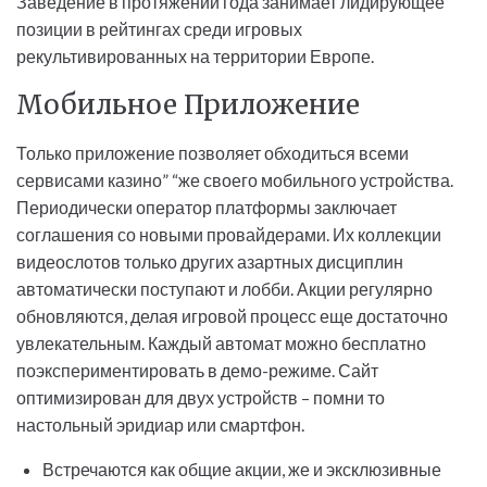
Заведение в протяжении года занимает лидирующее
позиции в рейтингах среди игровых
рекультивированных на территории Европе.
Мобильное Приложение
Только приложение позволяет обходиться всеми
сервисами казино” “же своего мобильного устройства.
Периодически оператор платформы заключает
соглашения со новыми провайдерами. Их коллекции
видеослотов только других азартных дисциплин
автоматически поступают и лобби. Акции регулярно
обновляются, делая игровой процесс еще достаточно
увлекательным. Каждый автомат можно бесплатно
поэкспериментировать в демо-режиме. Сайт
оптимизирован для двух устройств – помни то
настольный эридиар или смартфон.
Встречаются как общие акции, же и эксклюзивные