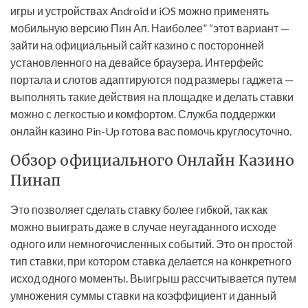
игры и устройствах Android и iOS можно применять
мобильную версию Пин Ап. Наиболее” “этот вариант —
зайти на официальный сайт казино с посторонней
установленного на девайсе браузера. Интерфейс
портала и слотов адаптируются под размеры гаджета —
выполнять такие действия на площадке и делать ставки
можно с легкостью и комфортом. Служба поддержки
онлайн казино Pin-Up готова вас помочь круглосуточно.
Обзор официального Онлайн Казино
Пинап
Это позволяет сделать ставку более гибкой, так как
можно выиграть даже в случае неугаданного исходе
одного или немногочисленных событий. Это он простой
тип ставки, при котором ставка делается на конкретного
исход одного моменты. Выигрыш рассчитывается путем
умножения суммы ставки на коэффициент и данный