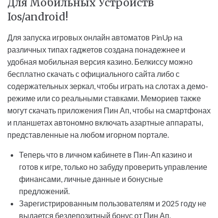
Для Мобильных Устройств
Ios/android!
Для запуска игровых онлайн автоматов PinUp на
различных типах гаджетов создана понадежнее и
удобная мобильная версия казино. Белкиссу можно
бесплатно скачать с официального сайта либо с
содержательных зеркал, чтобы играть на слотах а демо-
режиме или со реальными ставками. Мемориев также
могут скачать приложения Пин Ап, чтобы на смартфонах
и планшетах автономно включать азартные аппараты,
представленные на любом игорном портале.
Теперь что в личном кабинете в Пин-Ап казино и
готов к игре, только но забуду проверить управление
финансами, личные данные и бонусные
предложений.
Зарегистрированным пользователям и 2025 году не
выдается бездепозитный бонус от Пин Ап.