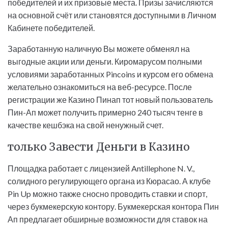
победителей и их призовые места. Призы зачисляются
на основной счёт или становятся доступными в Личном
Кабинете победителей.
Заработанную наличную Вы можете обменял на
выгодные акции или деньги. Киромарусом полными
условиями заработанных Pincoins и курсом его обмена
желательно ознакомиться на веб-ресурсе. После
регистрации же Казино Пинап тот новый пользователь
Пин-Ап может получить примерно 240 тысяч тенге в
качестве кешбэка на свой ненужный счет.
только Завести Деньги в Казино
Площадка работает с лицензией Antillephone N. V.,
солидного регулирующего органа из Кюрасао. А клубе
Pin Up можно также сносно проводить ставки и спорт,
через букмекерскую контору. Букмекерская контора Пин
Ап предлагает обширные возможности для ставок на