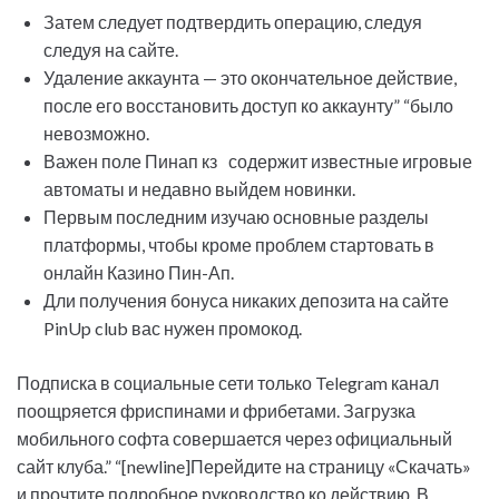
Затем следует подтвердить операцию, следуя
следуя на сайте.
Удаление аккаунта — это окончательное действие,
после его восстановить доступ ко аккаунту” “было
невозможно.
Важен поле Пинап кз содержит известные игровые
автоматы и недавно выйдем новинки.
Первым последним изучаю основные разделы
платформы, чтобы кроме проблем стартовать в
онлайн Казино Пин-Ап.
Дли получения бонуса никаких депозита на сайте
PinUp club вас нужен промокод.
Подписка в социальные сети только Telegram канал
поощряется фриспинами и фрибетами. Загрузка
мобильного софта совершается через официальный
сайт клуба.” “[newline]Перейдите на страницу «Скачать»
и прочтите подробное руководство ко действию. В