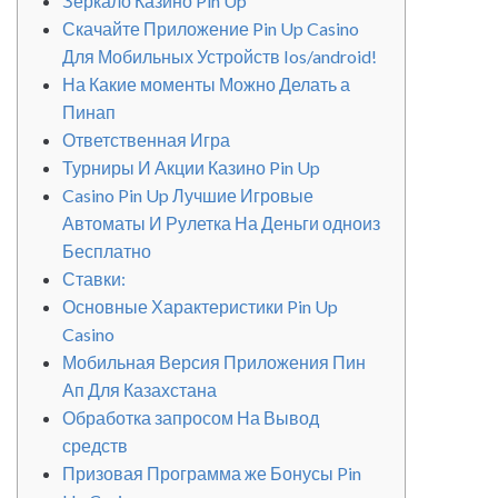
Зеркало Казино Pin Up
Скачайте Приложение Pin Up Casino
Для Мобильных Устройств Ios/android!
На Какие моменты Можно Делать а
Пинап
Ответственная Игра
Турниры И Акции Казино Pin Up
Casino Pin Up Лучшие Игровые
Автоматы И Рулетка На Деньги одноиз
Бесплатно
Ставки:
Основные Характеристики Pin Up
Casino
Мобильная Версия Приложения Пин
Ап Для Казахстана
Обработка запросом На Вывод
средств
Призовая Программа же Бонусы Pin