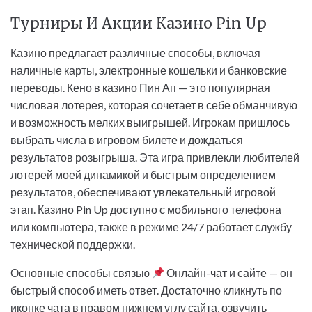
Турниры И Акции Казино Pin Up
Казино предлагает различные способы, включая
наличные карты, электронные кошельки и банковские
переводы. Кено в казино Пин Ап — это популярная
числовая лотерея, которая сочетает в себе обманчивую
и возможность мелких выигрышей. Игрокам пришлось
выбрать числа в игровом билете и дождаться
результатов розыгрыша. Эта игра привлекли любителей
лотерей моей динамикой и быстрым определением
результатов, обеспечивают увлекательный игровой
этап. Казино Pin Up доступно с мобильного телефона
или компьютера, также в режиме 24/7 работает службу
технической поддержки.
Основные способы связью
Онлайн-чат и сайте — он
быстрый способ иметь ответ. Достаточно кликнуть по
иконке чата в правом нижнем углу сайта, озвучить