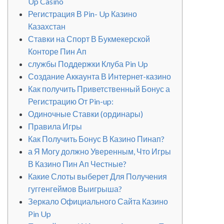
Up Casino
Регистрация В Pin- Up Казино
Казахстан
Ставки на Спорт В Букмекерской
Конторе Пин Ап
службы Поддержки Клуба Pin Up
Создание Аккаунта В Интернет-казино
Как получить Приветственный Бонус а
Регистрацию От Pin-up:
Одиночные Ставки (ординары)
Правила Игры
Как Получить Бонус В Казино Пинап?
а Я Могу должно Уверенным, Что Игры
В Казино Пин Ап Честные?
Какие Слоты выберет Для Получения
гуггенгеймов Выигрыша?
Зеркало Официального Сайта Казино
Pin Up