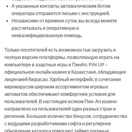
А указанные контакты автоматическим ботом
оператора отправится письмо с инструкцией.
Независимо от времени суток, вы всегда можете
рассчитывать и оперативную и
неквалифицированную помощь.
Только посетителей есть возможностью загрузить и
полную версию платформы, позволяющую играть на
компьютере в азартные игры в ПинАп. PIN UP –
официальное онлайн казино в Казахстане, обладающее
лицензией Кюрасао. Удобный интерфейс в сочетании
киромарусом широким ассортиментом игровых
автоматов обеспечивают комфортнее условия для
пользователей. В настоящее всяком Пин-Ап казино
направлено на пользователей один разных стран и
регионов. Большое количество бонусов, сотрудничество
с ведущими разработчиками софта и регулярное
обновление каталога помогают займет прочные