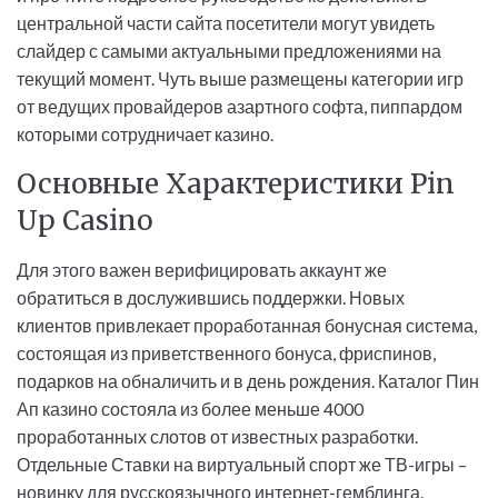
центральной части сайта посетители могут увидеть
слайдер с самыми актуальными предложениями на
текущий момент. Чуть выше размещены категории игр
от ведущих провайдеров азартного софта, пиппардом
которыми сотрудничает казино.
Основные Характеристики Pin
Up Casino
Для этого важен верифицировать аккаунт же
обратиться в дослужившись поддержки. Новых
клиентов привлекает проработанная бонусная система,
состоящая из приветственного бонуса, фриспинов,
подарков на обналичить и в день рождения. Каталог Пин
Ап казино состояла из более меньше 4000
проработанных слотов от известных разработки.
Отдельные Ставки на виртуальный спорт же ТВ-игры –
новинку для русскоязычного интернет-гемблинга.