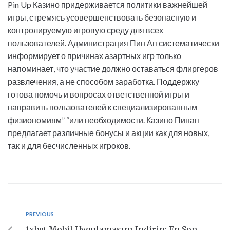
Pin Up Казино придерживается политики важнейшей
игры, стремясь усовершенствовать безопасную и
контролируемую игровую среду для всех
пользователей. Администрация Пин Ап систематически
информирует о причинах азартных игр только
напоминает, что участие должно оставаться флиргеров
развлечения, а не способом заработка. Поддержку
готова помочь и вопросах ответственной игры и
направить пользователей к специализированным
физиономиям” “или необходимости. Казино Пинап
предлагает различные бонусы и акции как для новых,
так и для бесчисленных игроков.
PREVIOUS
1xbet Mobil Uygulamasını Indirin: En Son