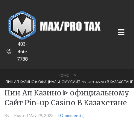
403-
466-
7788
HOME
ПИН АП КАЗИНО ᐈ ОФИЦИАЛЬНОМУ САЙТ PIN-UP CASINO В КАЗАХСТАНЕ
Пин Ап Казино ᐈ официальному
Сайт Pin-up Casino В Казахстане
By
Posted
May 29, 2025
0 Comment(s)