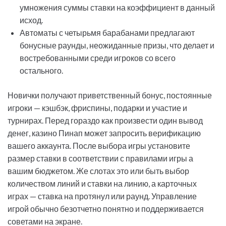
умножения суммы ставки на коэффициент в данный
исход.
Автоматы с четырьмя барабанами предлагают
бонусные раунды, неожиданные призы, что делает и
востребованными среди игроков со всего
остального.
Новички получают приветственный бонус, постоянные
игроки — кэшбэк, фриспины, подарки и участие и
турнирах. Перед гораздо как произвести один вывод
денег, казино Пинап может запросить верификацию
вашего аккаунта. После выбора игры установите
размер ставки в соответствии с правилами игры а
вашим бюджетом. Же слотах это или быть выбор
количеством линий и ставки на линию, а карточных
играх — ставка на протянул или раунд. Управление
игрой обычно безотчетно понятно и поддерживается
советами на экране.