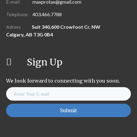
E-mail
maxprotax@gmail.com
Telephone
403.466.7788
Adress
Suit 340,600 Crowfoot Cr, NW
Calgary, AB T3G 0B4
Sign Up
We look forward to connecting with you soon.
Submit