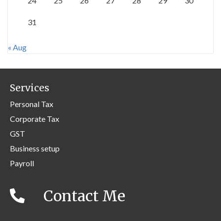
24
25
26
27
28
29
30
31
« Aug
Services
Personal Tax
Corporate Tax
GST
Business setup
Payroll
Contact Me