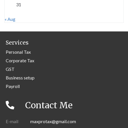
31
« Aug
Services
Personal Tax
Corporate Tax
GST
Business setup
Payroll
Contact Me
E-mail
maxprotax@gmail.com