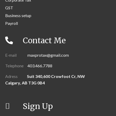
GST
Business setup
Payroll
Contact Me
E-mail
maxprotax@gmail.com
Telephone
403.466.7788
Adress
Suit 340,600 Crowfoot Cr, NW
Calgary, AB T3G 0B4
Sign Up