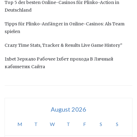
Top 5 der besten Online-Casinos für Plinko-Action in
Deutschland
Tipps für Plinko-Anfänger in Online-Casinos: Als Team
spielen
Crazy Time Stats, Tracker & Results Live Game History”
1xbet Зеркало Рабочее 1хбет прохода В Личный
кабинетик Сайта
August 2026
M
T
W
T
F
S
S