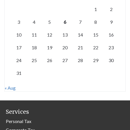
1
2
3
4
5
6
7
8
9
10
11
12
13
14
15
16
17
18
19
20
21
22
23
24
25
26
27
28
29
30
31
« Aug
Services
Personal Tax
Corporate Tax