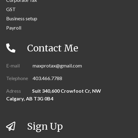
GST
Business setup
Payroll
Contact Me
E-mail
maxprotax@gmail.com
Telephone
403.466.7788
Adress
Suit 340,600 Crowfoot Cr, NW
Calgary, AB T3G 0B4
Sign Up